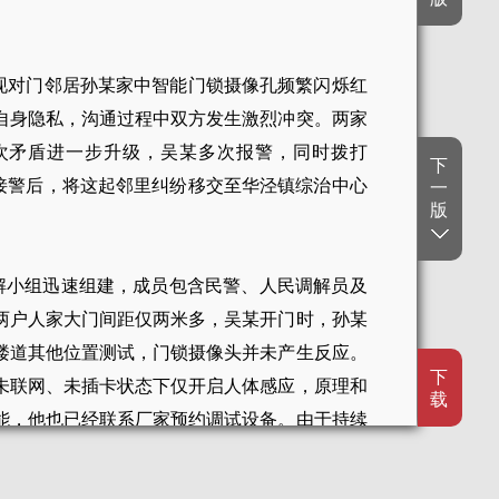
发现对门邻居孙某家中智能门锁摄像孔频繁闪烁红
自身隐私，沟通过程中双方发生激烈冲突。两家
次矛盾进一步升级，吴某多次报警，同时拨打
下
所接警后，将这起邻里纠纷移交至华泾镇综治中心
一
版
调解小组迅速组建，成员包含民警、人民调解员及
两户人家大门间距仅两米多，吴某开门时，孙某
楼道其他位置测试，门锁摄像头并未产生反应。
下
未联网、未插卡状态下仅开启人体感应，原理和
载
能，他也已经联系厂家预约调试设备。由于持续
因此提出希望吴某向自己公开赔礼道歉。