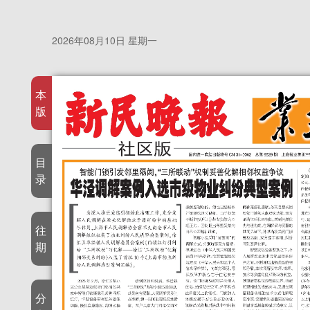
2026年08月10日 星期一
本
版
目
录
往
期
分