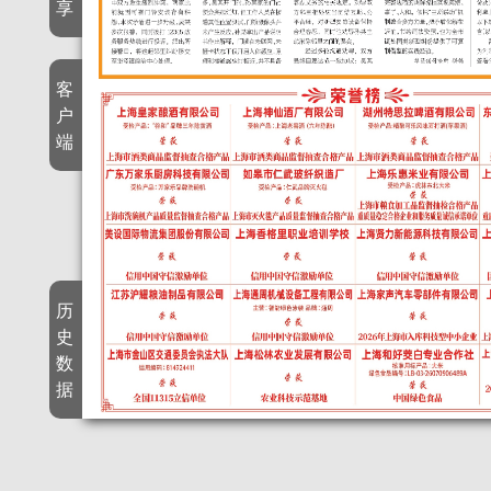
享
客
户
端
历
史
数
据