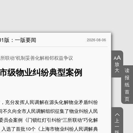
01版：一版要闻
2026-08-06
三所联动”机制妥善化解相邻权益争议
放
市级物业纠纷典型案例
大
读
报
纸
首
页
作，充分发挥人民调解在源头化解物业矛盾纠纷
前不久向全市人民调解组织征集了物业纠纷人民
委员会案例《门锁红灯引纠纷“三所联动”巧化解
上
一
》入选了首批10个《上海市物业纠纷人民调解典
版