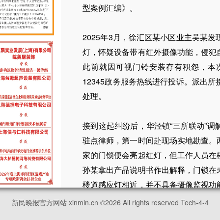
型案例汇编》。
2025年3月，徐汇区某小区业主吴某
灯，怀疑设备带有红外摄像功能，侵犯
此前就因可视门铃安装存有积怨，本
12345政务服务热线进行投诉。派出
处理。
接到这起纠纷后，华泾镇“三所联动”
驻点律师，第一时间赴现场实地勘查。
家的门锁便会亮起红灯，但工作人员在
孙某拿出产品说明书作出解释，门锁在
楼道感应灯相近，并不具备摄像监视功
不断的投诉让孙某背负较大心理压力，
新民晚报官方网站 xinmin.cn ©
2026
All rights reserved Tech-4-4