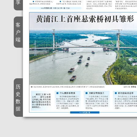
享
客
户
端
历
史
数
据