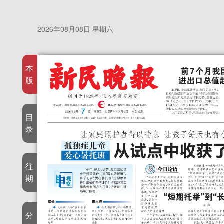
2026年08月08日 星期六
本
版
目
录
往
期
分