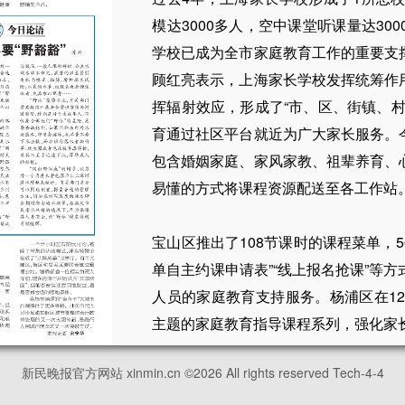
模达3000多人，空中课堂听课量达3
学校已成为全市家庭教育工作的重要支
顾红亮表示，上海家长学校发挥统筹作
挥辐射效应，形成了“市、区、街镇、
育通过社区平台就近为广大家长服务。
包含婚姻家庭、家风家教、祖辈养育、
易懂的方式将课程资源配送至各工作站
宝山区推出了108节课时的课程菜单，5
单自主约课申请表”“线上报名抢课”等
人员的家庭教育支持服务。杨浦区在1
主题的家庭教育指导课程系列，强化家长
新民晚报官方网站 xinmin.cn ©
2026
All rights reserved Tech-4-4
为提升家庭教育服务的个性化与精准度
线电话4000909515。该服务专线