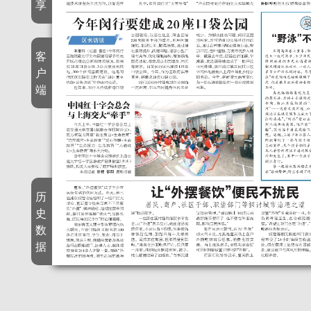
享
客
户
端
历
史
数
据