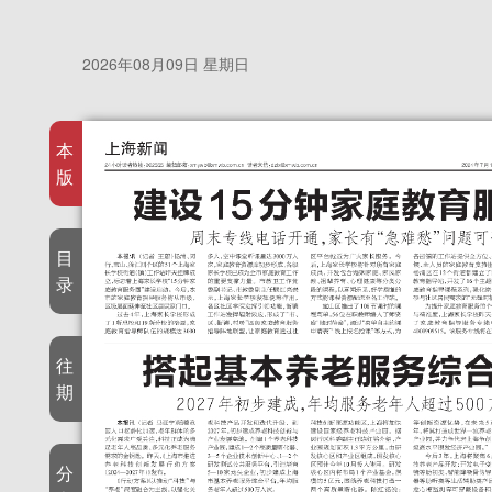
2026年08月09日 星期日
本
版
目
录
往
期
分