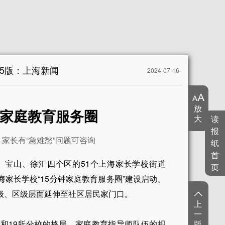
5版：上海新闻
2024-07-16
放
钟家庭教育服务圈
大
读
报
家长有“急难愁”问题可咨询
纸
首
、宝山、徐汇四个区的51个上海家长学校街道
页
家长学校“15分钟家庭教育服务圈”建设启动。
级、区级层面延伸至社区居民家门口。
上
一
校和19所分校的格局，家庭教育指导师队伍的规
版