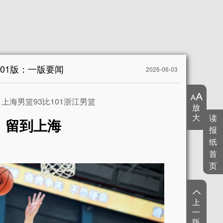
A01版：一版要闻
2026-06-03
上海男篮93比101浙江男篮
放
大
读
，留到上海
报
纸
首
页
上
一
版