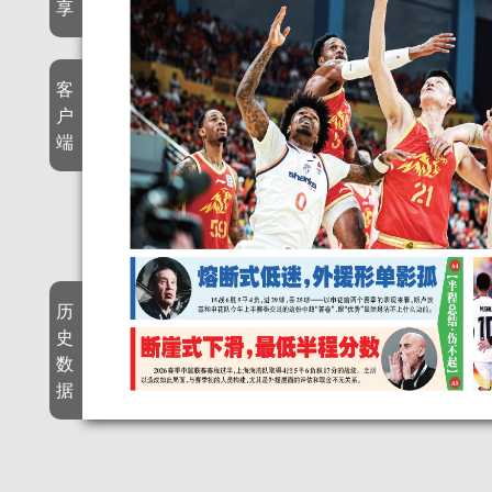
享
客
户
端
历
史
数
据