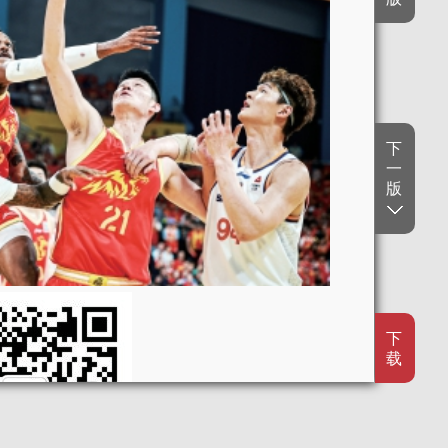
下
一
版
下
载