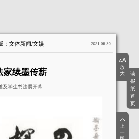
7版：文体新闻/文娱
2021-09-30
放
法家续墨传薪
大
读
报
遂及学生书法展开幕
纸
首
页
上
一
版