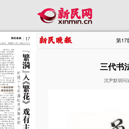
第1
三代书
沈尹默胡问