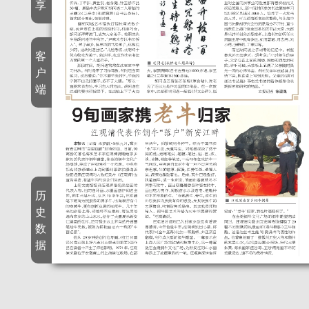
享
客
户
端
历
史
数
据