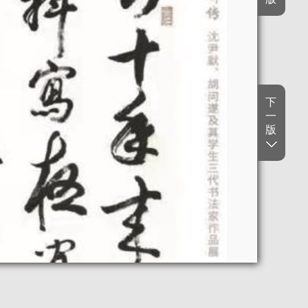
下
一
版