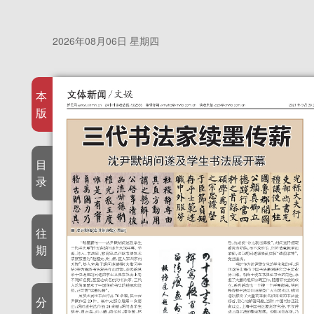
2026年08月06日 星期四
本
版
目
录
往
期
分