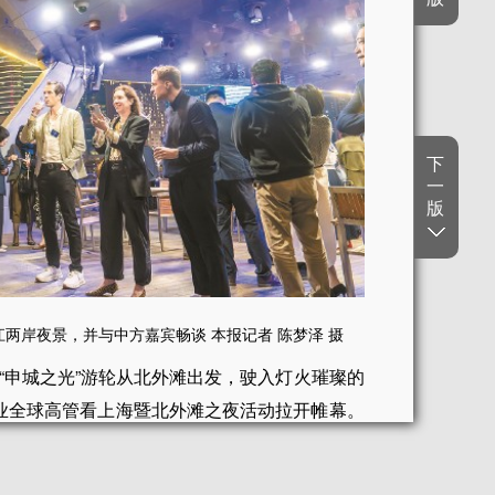
下
一
版
两岸夜景，并与中方嘉宾畅谈 本报记者 陈梦泽 摄
“申城之光”游轮从北外滩出发，驶入灯火璀璨的
企业全球高管看上海暨北外滩之夜活动拉开帷幕。
于此，共话友谊合作、感受城市魅力。