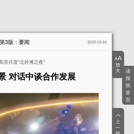
第3版：要闻
2025-03-24
高管共度“北外滩之夜”
放
大
读
景 对话中谈合作发展
报
纸
首
页
上
一
版