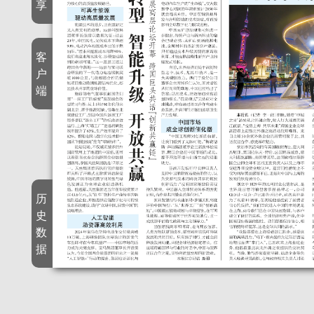
享
客
户
端
历
史
数
据