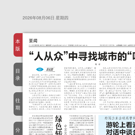
2026年08月06日 星期四
本
版
目
录
往
期
分