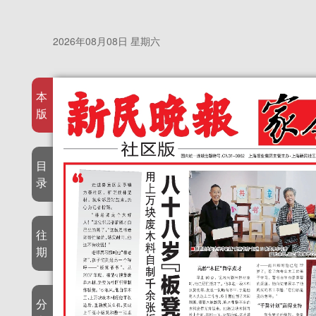
2026年08月08日 星期六
本
版
目
录
往
期
分