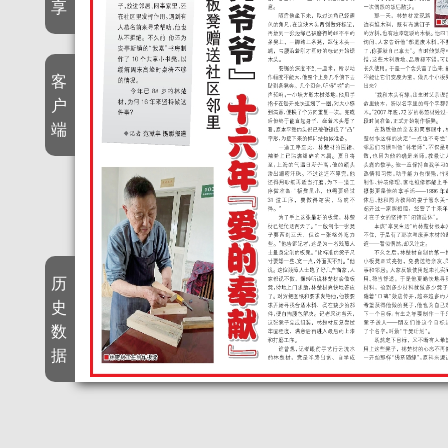
享
客
户
端
历
史
数
据