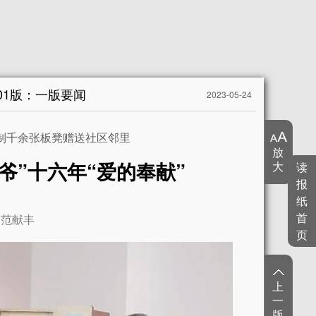
01版：一版要闻
2023-05-24
制千余张板凳赠送社区邻里
放
爷”十六年“爱的奉献”
大
读
报
纸
首
范献丰
页
上
一
版