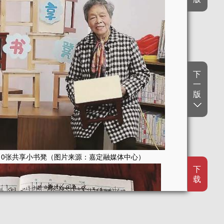
下
一
版
10张共享小书凳（图片来源：嘉定融媒体中心）
下
载