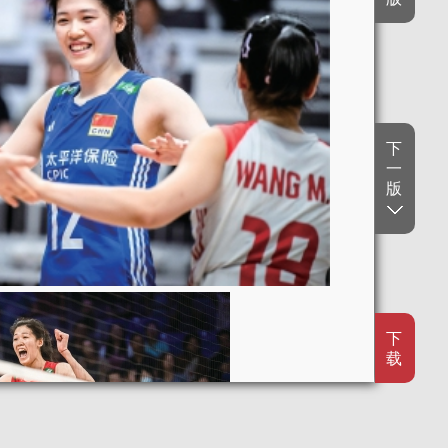
下
一
版
下
载