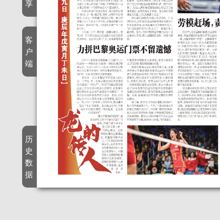
享
客
户
端
历
史
数
据