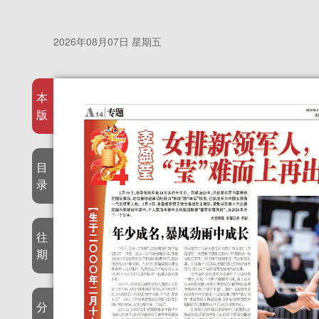
2026年08月07日 星期五
本
版
目
录
往
期
分