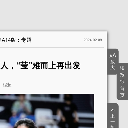
第A14版：专题
2024-02-09
放
人，“莹”难而上再出发
大
读
报
纸
程超
首
页
上
一
版