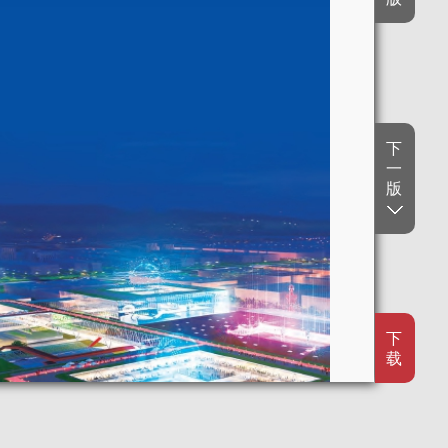
下
一
版
下
载