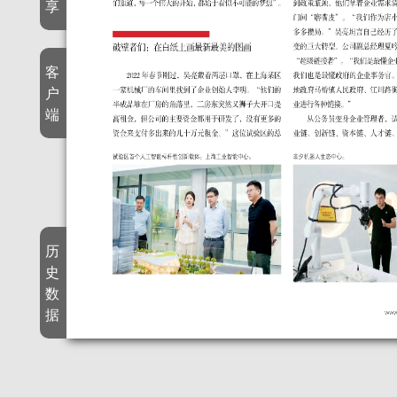
享
客
户
端
历
史
数
据