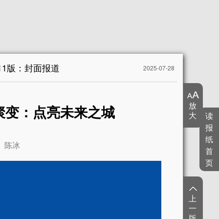
11版：封面报道
2025-07-28
放
聚变：点亮未来之城
大
读
报
纸
陈冰
首
页
上
一
版