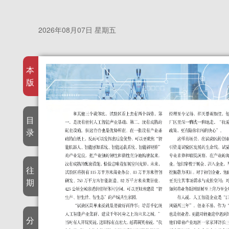
2026年08月07日 星期五
本
版
目
录
往
期
分