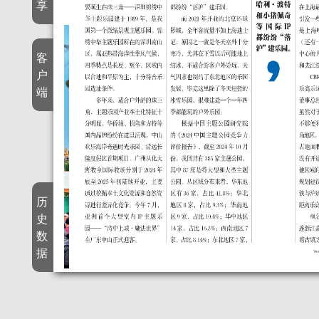
享
客
户
端
历
史
数
据