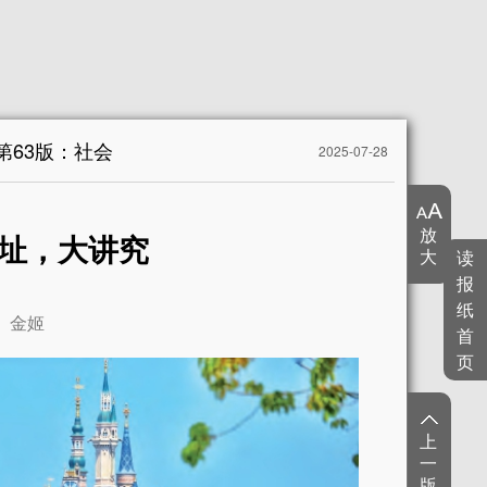
第63版：社会
2025-07-28
放
址，大讲究
大
读
报
纸
金姬
首
页
上
一
版