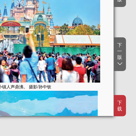
下
一
版
镇人声鼎沸。 摄影/孙中钦
下
载