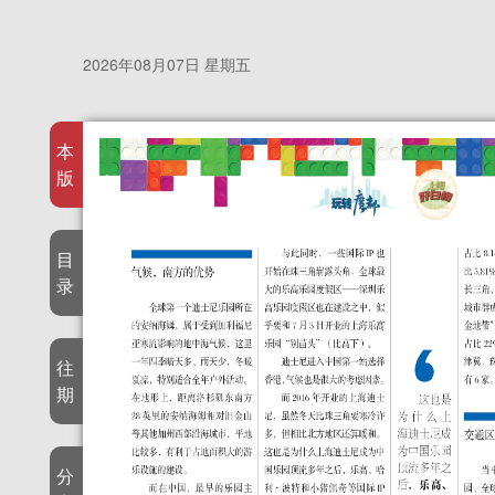
2026年08月07日 星期五
本
版
目
录
往
期
分