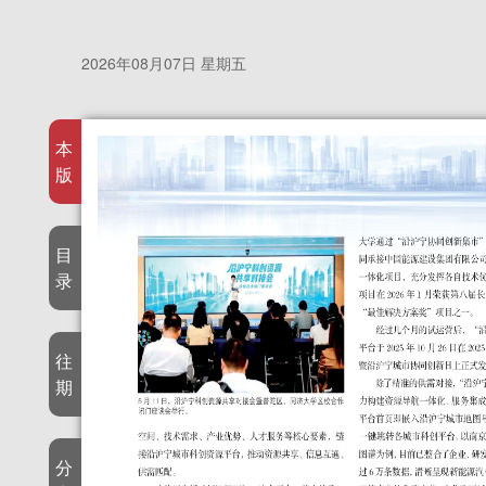
2026年08月07日 星期五
本
版
目
录
往
期
分