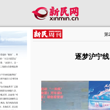
第
逐梦沪宁线