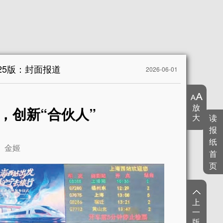
25版：封面报道
2026-06-01
放
，创新“合伙人”
大
读
报
纸
金姬
首
页
上
一
版