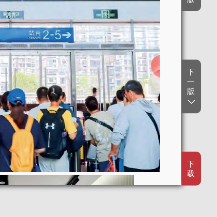
下
一
版
下
载