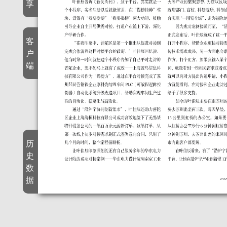
享
客
户
端
历
史
数
据