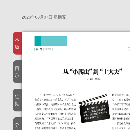
2026年08月07日 星期五
本
版
目
录
往
期
分