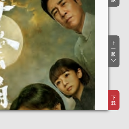
下
一
版
下
载