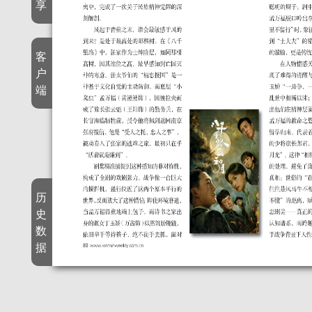
享
客
户
端
历
史
数
据