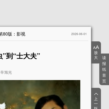
第80版：影视
2026-06-01
放
虫”到“士大夫”
大
读
报
纸
辛旭光
首
页
上
一
版