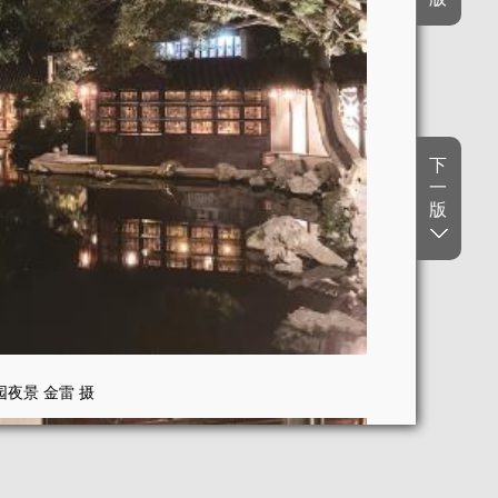
下
一
版
园夜景 金雷 摄