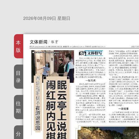
2026年08月09日 星期日
本
版
目
录
往
期
分