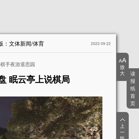
1版：文体新闻/体育
2022-09-22
军棋手夜游退思园
放
大
读
盘 眠云亭上说棋局
报
纸
首
页
上
一
版