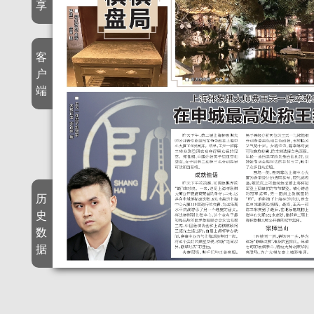
享
客
户
端
历
史
数
据