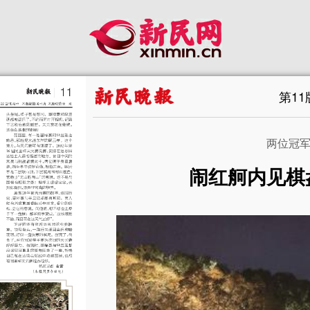
第1
两位冠
闹红舸内见棋