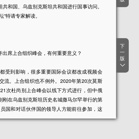
坦共和国、乌兹别克斯坦共和国进行国事访问。
坛”特请专家解读。
下
一
并出席上合组织峰会，有何重要意义？
版
动都受到影响，很多重要国际会议都改成视频会
流。上合组织也不例外。2020年第20次莫斯
第21次杜尚别上合峰会以线下方式进行，但中俄
刚刚在乌兹别克斯坦历史名城撒马尔罕举行的第
察员国和对话伙伴国的领导人方能前往参加，这
重大变化，各种力量对比和分化组合从不间断。除