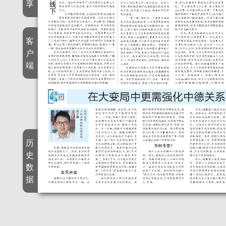
享
客
户
端
历
史
数
据