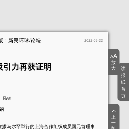
5版：新民环球/论坛
2022-09-22
放
吸引力再获证明
大
读
报
纸
首
页
陆钢
钢
上
一
席在撒马尔罕举行的上海合作组织成员国元首理事
版