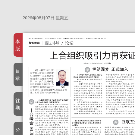
2026年08月07日 星期五
本
版
目
录
往
期
分