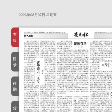
2026年08月07日 星期五
本
版
目
录
往
期
分