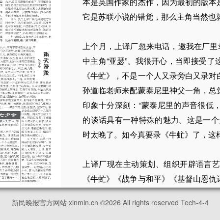
本是英国作家的杰作，因为最初的版本
它是苏联小说的错觉，那么主角当然也
上个月，上译厂忽来电话，邀我在厂里
中主角“亚瑟”。我很开心，当即接受
《牛虻》，不是一个人又录旁白又录对
孙道临老师来配蒙泰尼里神父一角，总
印象十分深刻：“蒙泰尼里的声音很低
的谈话具有一种特殊的魅力。这是一个
时太晚了。如今真要录《牛虻》了，这
上译厂现在主动策划、组织开辟语言
《牛虻》《战争与和平》《基督山恩仇
此为社会多一点贡献，也积累一些配音
新民晚报官方网站 xinmin.cn ©
2026
All rights reserved Tech-4-4
的基本上是翻译片厂的演员，毕竟会