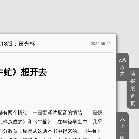
第13版：夜光杯
2022-09-22
放
牛虻》想开去
大
读
报
纸
首
页
都有两个情结：一是翻译片配音的情结，二是俄
怎样炼成的》和《牛虻》，在年轻学生中，几乎
上
部分教育，应是从这两本书中得来的。《牛虻》
一
版