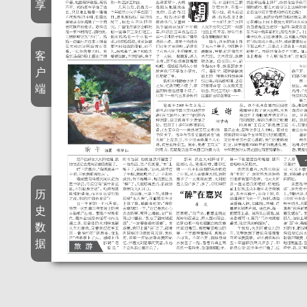
享
客
户
端
历
史
数
据