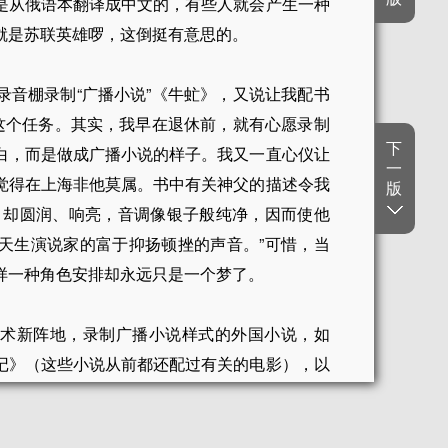
是从俄语本翻译成中文的，有些人就会产生一种
就是苏联英雄啰，这倒挺有意思的。
录音棚录制“广播小说”《牛虻》，又说让我配书
了这个任务。其实，我早在退休前，就有心愿录制
下
白，而是做成广播小说的样子。我又一直心仪让
一
觉得在上海非他莫属。书中有关神父的描述令我
版
，却圆润、响亮，音调像银子般纯净，因而使他
天生演说家的富于抑扬顿挫的声音。”可惜，当
样一种角色安排却永远只是一个梦了。
艺术新阵地，录制广播小说样式的外国小说，如
记》（这些小说从前都还配过有关的电影），以
的人气，这实在是大好事。这些外国小说，使用
多一点洋气、贵气，还有自然会流露的必要的腔