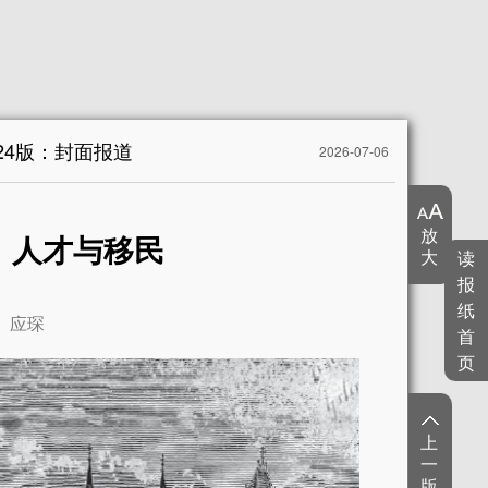
24版：封面报道
2026-07-06
放
：人才与移民
大
读
报
纸
应琛
首
页
上
一
版