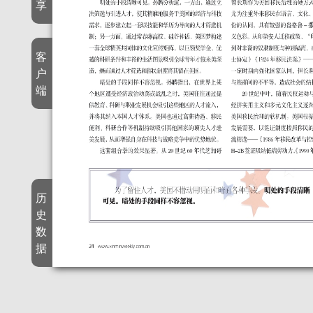
享
客
户
端
历
史
数
据