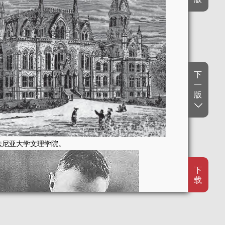
下
一
版
法尼亚大学文理学院。
下
载