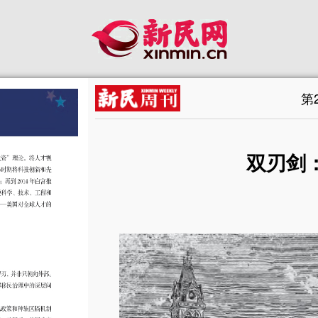
第
双刃剑