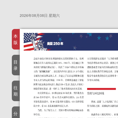
2026年08月08日 星期六
本
版
目
录
往
期
分