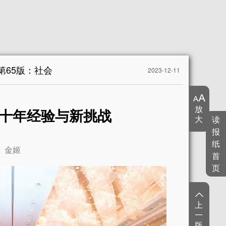
第65版：社会
2023-12-11
放
的十年经验与新挑战
大
读
报
纸
金姬
首
页
上
一
版