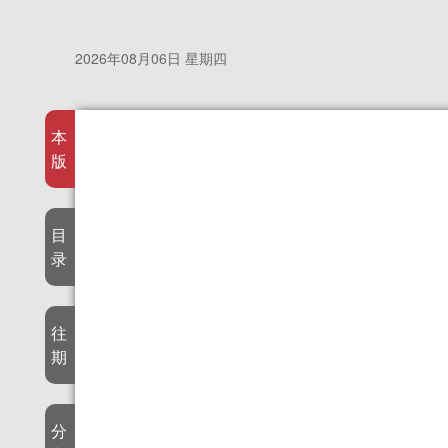
2026年08月06日 星期四
本
版
目
录
往
期
分