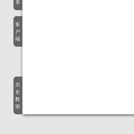
享
客
户
端
历
史
数
据