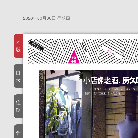
2026年08月06日 星期四
本
版
目
录
往
期
分