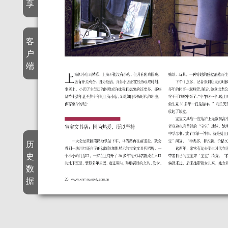
享
客
户
端
历
史
数
据