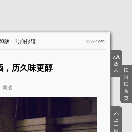
20版：封面报道
2022-12-05
放
酒，历久味更醇
大
读
报
纸
周洁
首
页
上
一
版