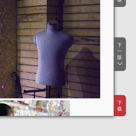
下
一
版
下
载